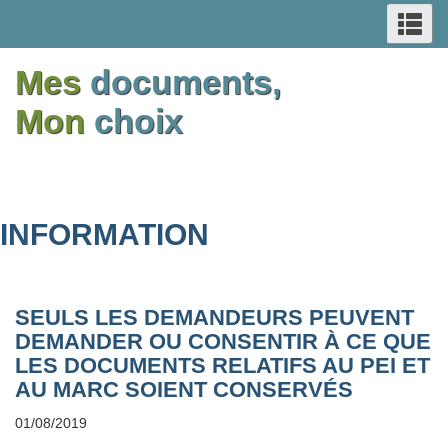
RECHERCHE
Re
Skip
Switch
Passer
Switch
ET
et
to
to
au
to
me
Mes
documents,
main
basic
contenu
basic
MENUS
content
HTML
principal
HTML
Mon
choix
version
version
INFORMATION
SEULS LES DEMANDEURS PEUVENT
DEMANDER OU CONSENTIR À CE QUE
LES DOCUMENTS RELATIFS AU PEI ET
AU MARC SOIENT CONSERVÉS
01/08/2019