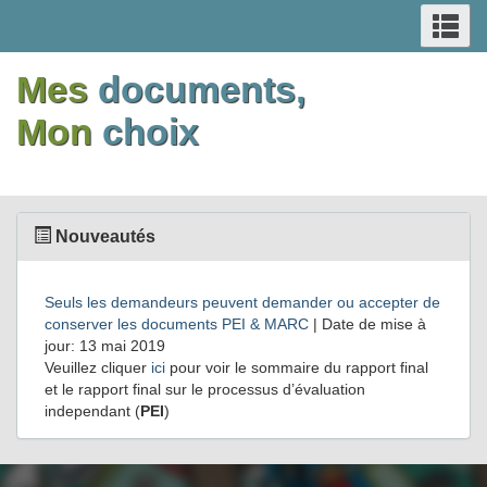
RECHERCHE
Re
Passer
Switch
Passer
Switch
ET
et
au
to
au
to
me
Mes
documents,
contenu
basic
contenu
basic
MENUS
principal
HTML
principal
HTML
Mon
choix
version
version
Nouveautés
Seuls les demandeurs peuvent demander ou accepter de
conserver les documents PEI & MARC
| Date de mise à
jour: 13 mai 2019
Veuillez cliquer
ici
pour voir le sommaire du rapport final
et le rapport final sur le processus d’évaluation
independant (
PEI
)