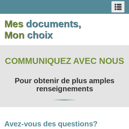
RECHERCHE
Re
Passer
Switch
Passer
Switch
ET
et
au
to
au
to
me
Mes
documents,
contenu
basic
contenu
basic
MENUS
principal
HTML
principal
HTML
Mon
choix
version
version
COMMUNIQUEZ AVEC NOUS
Pour obtenir de plus amples
renseignements
Avez-vous des questions?